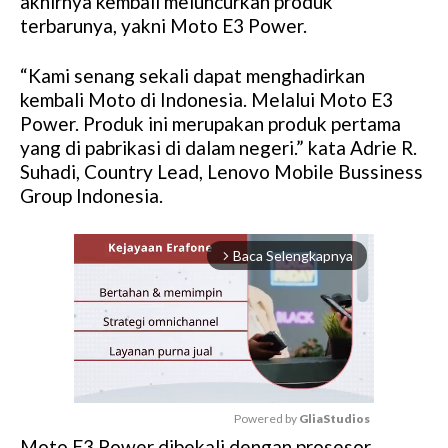
akhirnya kembali meluncurkan produk
terbarunya, yakni Moto E3 Power.
“Kami senang sekali dapat menghadirkan
kembali Moto di Indonesia. Melalui Moto E3
Power. Produk ini merupakan produk pertama
yang di pabrikasi di dalam negeri.” kata Adrie R.
Suhadi, Country Lead, Lenovo Mobile Bussiness
Group Indonesia.
Baca Selengkapnya
arrow_forward_ios
Powered by 
GliaStudios
Moto E3 Power dibekali dengan prosesor