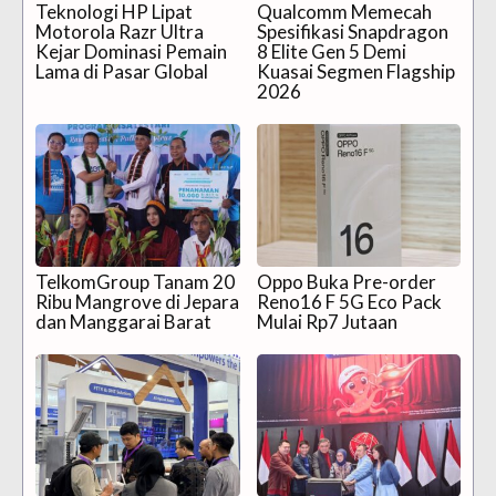
Teknologi HP Lipat
Qualcomm Memecah
Motorola Razr Ultra
Spesifikasi Snapdragon
Kejar Dominasi Pemain
8 Elite Gen 5 Demi
Lama di Pasar Global
Kuasai Segmen Flagship
2026
TelkomGroup Tanam 20
Oppo Buka Pre-order
Ribu Mangrove di Jepara
Reno16 F 5G Eco Pack
dan Manggarai Barat
Mulai Rp7 Jutaan