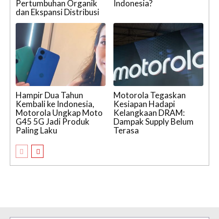
Pertumbuhan Organik
Indonesia?
dan Ekspansi Distribusi
Hampir Dua Tahun
Motorola Tegaskan
Kembali ke Indonesia,
Kesiapan Hadapi
Motorola Ungkap Moto
Kelangkaan DRAM:
G45 5G Jadi Produk
Dampak Supply Belum
Paling Laku
Terasa